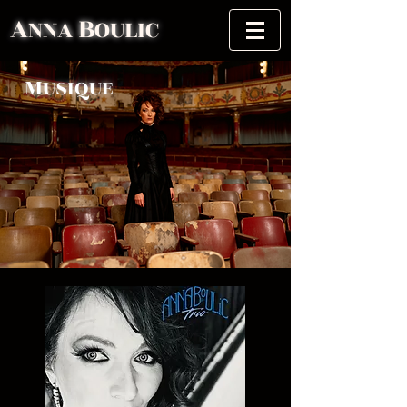
A
B
NNA
OULIC
M
USIQUE