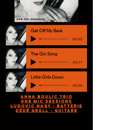
Get Off My Back
-05:32
The Gin Song
-05:11
Little Girls Down
-05:00
Anna Boulic TRIO
ONE MIC SESSIONS
LUDOVIC NAGY - BATTERIE
DÉDÉ GRALL - GUITARE