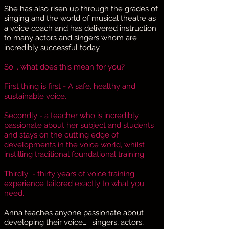
She has also risen up through the grades of
singing and the world of musical theatre as
a voice coach and has delivered instruction
to many actors and singers whom are
incredibly successful today.
So…. what does this mean for you?
First thing is first - A safe, healthy and
sustainable voice.
Secondly - a teacher who is incredibly
passionate about her subject and students
and stays on the cutting edge of
developments in the voice world, whilst
instilling traditional foundational training.
Thirdly - thirty years of voice training
experience tailored exactly to what you
need.
Anna teaches anyone passionate about
developing their voice…… singers, actors,