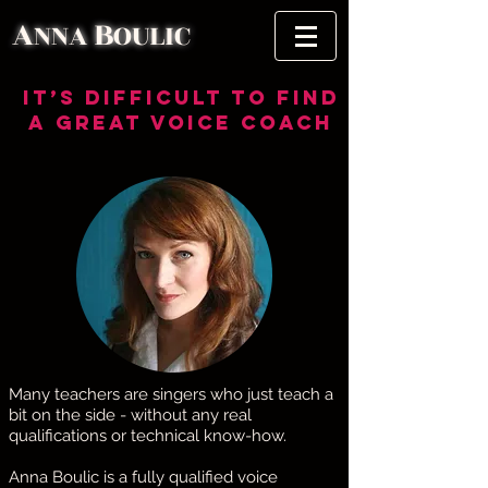
A
B
NNA
OULIC
It’s difficult to find
A great voice COACH
Many teachers are singers who just teach a
bit on the side - without any real
qualifications or technical know-how.
Anna Boulic is a fully qualified voice