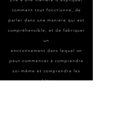
comment tout fonctionne, de
parler dans une manière qui est
compréhensible, et de fabriquer
un
environnement dans lequel on
peut commencer à comprendre
soi-même et comprendre les
problèmes
vocales qui nous retiennent. Je
ne peux pas la recommander plus
fortement.
Elle m'a aidé dans le procès de