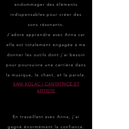
endommager des éléments
indispensables pour créer des
sons résonants.
J'adore apprendre avec Anna car
elle est totalement engagée à me
donner les outils dont j'ai besoin
pour poursuivre une carrière dans
la musique, le chant, et la parole.
XANI KOLAC / CANTATRICE ET
ARTISTE
En travaillant avec Anna, j'ai
gagné énormément la confiance.