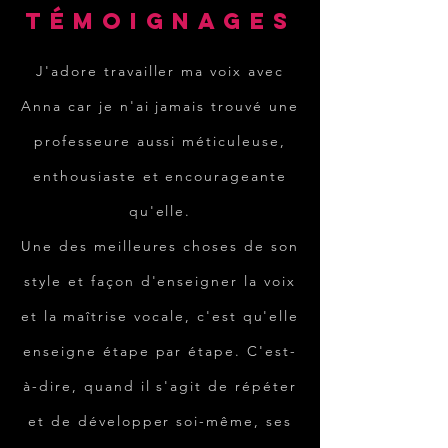
TÉMOIGNAGES
J'adore travailler ma voix avec
Anna car je n'ai jamais trouvé une
professeure aussi méticuleuse,
enthousiaste et encourageante
qu'elle.
Une des meilleures choses de son
style et façon d'enseigner la voix
et la maîtrise vocale, c'est qu'elle
enseigne étape par étape. C'est-
à-dire, quand il s'agit de répéter
et de développer soi-même, ses